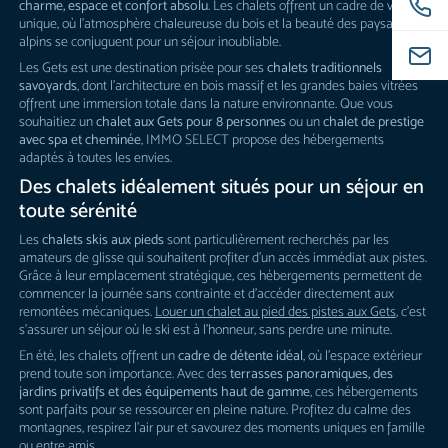
charme, espace et confort absolu
. Les chalets offrent un cadre de vie
unique, où l’atmosphère chaleureuse du bois et la beauté des paysages
alpins se conjuguent pour un séjour inoubliable.
Les Gets est une destination prisée pour ses
chalets traditionnels
savoyards
, dont l’architecture en bois massif et les grandes baies vitrées
offrent une immersion totale dans la nature environnante. Que vous
souhaitiez un
chalet aux Gets pour 8 personnes
ou un
chalet de prestige
avec spa et cheminée
, IMMO SELECT propose des hébergements
adaptés à toutes les envies.
Des chalets idéalement situés pour un séjour en
toute sérénité
Les
chalets skis aux pieds
sont particulièrement recherchés par les
amateurs de glisse qui souhaitent profiter d’un accès immédiat aux pistes.
Grâce à leur emplacement stratégique, ces hébergements permettent de
commencer la journée sans contrainte et d’accéder directement aux
remontées mécaniques.
Louer un
chalet au pied des pistes aux Gets
, c’est
s’assurer un séjour où le ski est à l’honneur, sans perdre une minute.
En été, les chalets offrent un
cadre de détente idéal
, où l’espace extérieur
prend toute son importance. Avec des
terrasses panoramiques, des
jardins privatifs et des équipements haut de gamme
, ces hébergements
sont parfaits pour se ressourcer en pleine nature. Profitez du calme des
montagnes, respirez l’air pur et savourez des moments uniques en famille
ou entre amis.