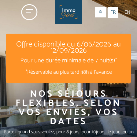
FR
EN
Offre disponible du 6/06/2026 au
12/09/2026
Pour une durée minimale de 7 nuit(s)*
*Réservable au plus tard 48h à l'avance
NOS SÉJOURS
FLEXIBLES, SELON
VOS ENVIES, VOS
DATES
Partez quand vous voulez, pour 8 jours, pour 10jours, le jeudi ou un