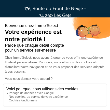
176, Route du Front de Neige -
74 260 Les Gets
+33(0)4 50 79 10 86
info@agenceimmoselect.com
© 2022, Immo Select, réalisé par RL2B DESIGN
Politique de confidentialité
Mentions légales
Barème honoraires