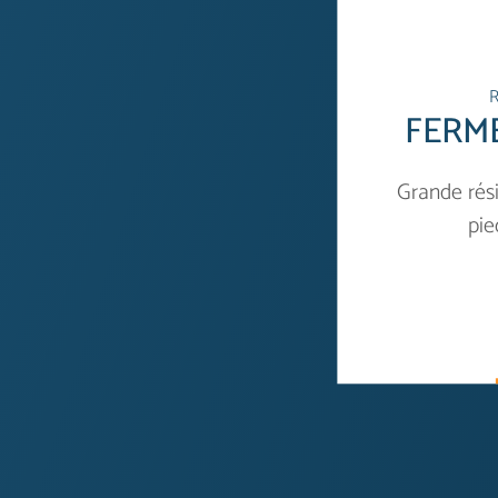
FERM
Grande rés
pie