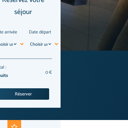
séjour
te arrivée
Date départ
al :
0
€
uits