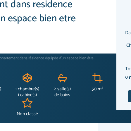
t dans residence
n espace bien etre
Da
ppartement dans résidence équipée d’un espace bien être
Tot
0
n
)
1 chambre(s)
2 salle(s)
50 m²
1 cabine(s)
de bains
Non classé