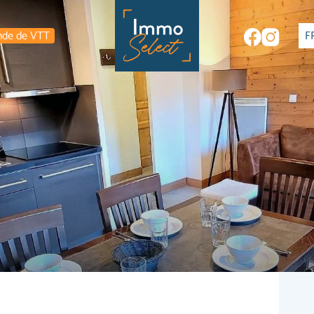
nde de VTT
F