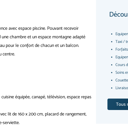
Découv
nce avec espace piscine. Pouvant recevoir
Equipe
nd une chambre et un espace montagne adapté
Taxi / 
eau pour le confort de chacun et un balcon.
Forfait
u centre.
Equipem
Cours d
Soins e
Couette
Livrais
 cuisine équipée, canapé, télévision, espace repas
Tous n
vec lit de 160 x 200 cm, placard de rangement,
-serviette.