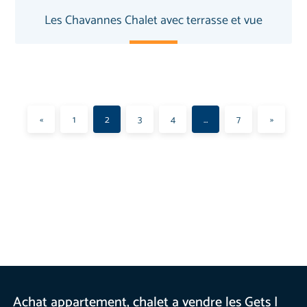
Les Chavannes Chalet avec terrasse et vue
«
1
2
3
4
…
7
»
Achat appartement, chalet a vendre les Gets |