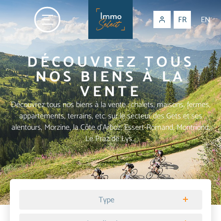
FR
EN
DÉCOUVREZ TOUS
NOS BIENS À LA
VENTE
Découvrez tous nos biens à la vente : chalets, maisons, fermes,
appartements, terrains, etc. sur le secteur des Gets et ses
alentours, Morzine, la Côte d'Arboz, Essert-Romand, Montriond,
Le Praz de Lys…
Type