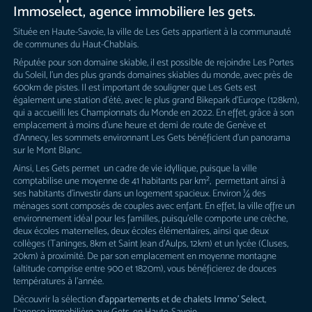
Immoselect, agence immobiliere les gets.
Située en Haute-Savoie, la ville de Les Gets appartient à la communauté
de communes du Haut-Chablais.
Réputée pour son domaine skiable, il est possible de rejoindre Les Portes
du Soleil, l’un des plus grands domaines skiables du monde, avec près de
600km de pistes. Il est important de souligner que Les Gets est
également une station d’été, avec le plus grand Bikepark d’Europe (128km),
qui a accueilli les Championnats du Monde en 2022. En effet, grâce à son
emplacement à moins d’une heure et demi de route de Genève et
d’Annecy, les sommets environnant Les Gets bénéficient d’un panorama
sur le Mont Blanc.
Ainsi, Les Gets permet un cadre de vie idyllique, puisque la ville
comptabilise une moyenne de 41 habitants par km², permettant ainsi à
ses habitants d’investir dans un logement spacieux. Environ ¼ des
ménages sont composés de couples avec enfant. En effet, la ville offre un
environnement idéal pour les familles, puisqu’elle comporte une crèche,
deux écoles maternelles, deux écoles élémentaires, ainsi que deux
collèges (Taninges, 8km et Saint Jean d’Aulps, 12km) et un lycée (Cluses,
20km) à proximité. De par son emplacement en moyenne montagne
(altitude comprise entre 900 et 1820m), vous bénéficierez de douces
températures à l’année.
Découvrir la sélection
d’appartements et de chalets
Immo
’ Select
,
l’agence immobilière aux Gets
, en Haute-Savoie.