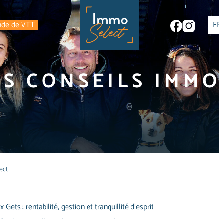
nde de VTT
F
ES CONSEILS IMMO
ect
Gets : rentabilité, gestion et tranquillité d’esprit