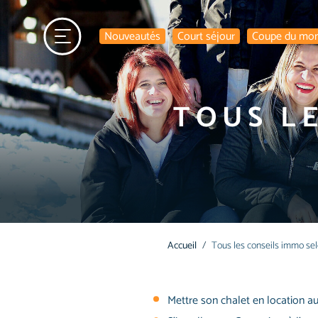
Nouveautés
Court séjour
Coupe du mo
TOUS L
Accueil
Tous les conseils immo sel
Mettre son chalet en location aux 