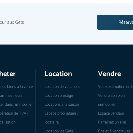
our aux Gets
Réserve
heter
Location
Vendre
nos biens à la vente
Location de vacances
Votre estimation de 
rammes neufs
Location prestige
Vendre son bien
er dans l’immobilier
Locations à la saison
immobilier
ération de TVA /
Espace propriétaire /
Espace vendeur
calisation
locataire
Parrainez un ami
Location les Gets
Chalet à vendre Les 