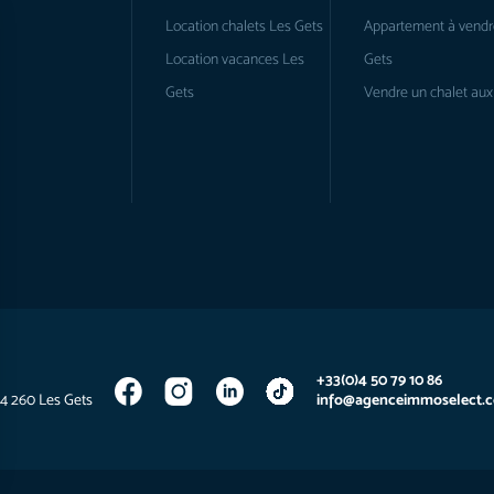
Location chalets Les Gets
Appartement à vendr
Location vacances Les
Gets
Gets
Vendre un chalet aux
+33(0)4 50 79 10 86
74 260 Les Gets
info@agenceimmoselect.