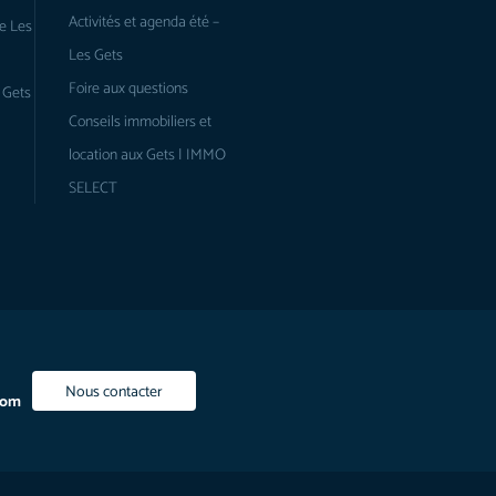
Activités et agenda été –
e Les
Les Gets
Foire aux questions
 Gets
Conseils immobiliers et
location aux Gets | IMMO
SELECT
Nous contacter
com