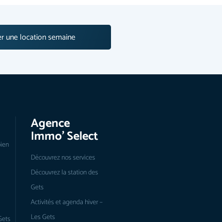
r une location semaine
Agence
Immo’ Select
bien
Découvrez nos services
Découvrez la station des
Gets
Activités et agenda hiver –
Les Gets
Gets