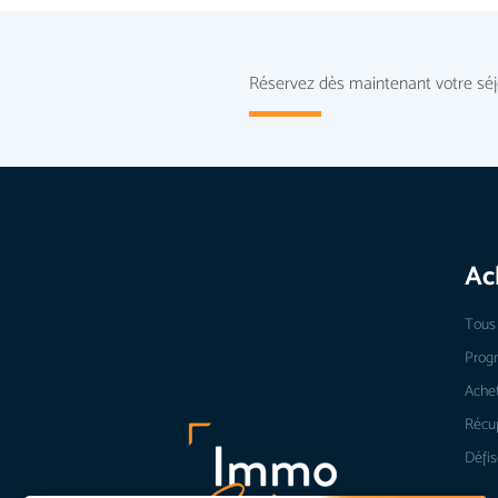
Réservez dès maintenant votre séj
Ac
Tous 
Prog
Achet
Récup
Défis